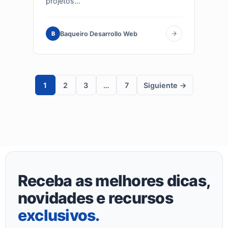
projetos...
Baqueiro Desarrollo Web
B
1
2
3
…
7
Siguiente →
Receba as melhores dicas,
novidades e recursos
exclusivos
.