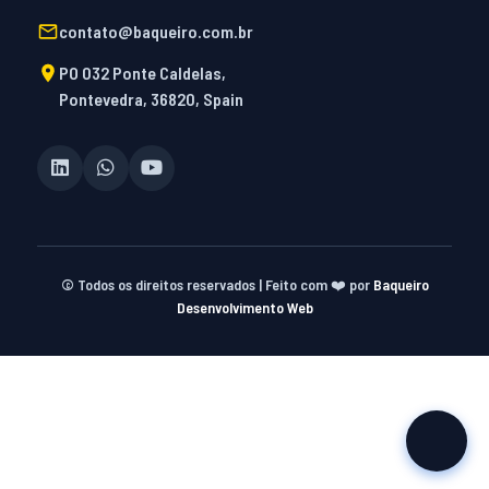
contato@baqueiro.com.br
PO 032 Ponte Caldelas,
Pontevedra, 36820, Spain
©
Todos os direitos reservados | Feito com ❤️ por
Baqueiro
Desenvolvimento Web
om
casibom güncel giriş
casibom giriş
casibom
casibom günc