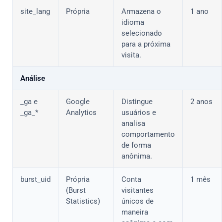
site_lang
Própria
Armazena o
1 ano
idioma
selecionado
para a próxima
visita.
Análise
_ga e
Google
Distingue
2 anos
_ga_*
Analytics
usuários e
analisa
comportamento
de forma
anônima.
burst_uid
Própria
Conta
1 mês
(Burst
visitantes
Statistics)
únicos de
maneira