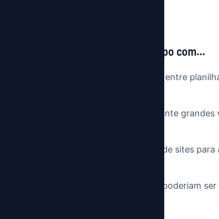
Sua equipe perde tempo com...
...copiar e colar dados entre planil
mails?
...processar manualmente grandes 
(PDFs, CSVs, XMLs)?
...extrair informações de sites par
concorrência?
...gerar relatórios que poderiam se
automática?