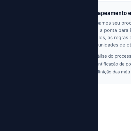
01. Mapeamento e
Analisamos seu pro
ponta a ponta para i
gargalos, as regras 
oportunidades de ot
Análise do process
Identificação de po
Definição das mét