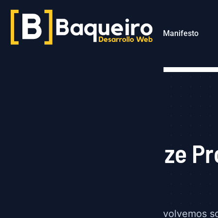
Manifesto
Otimize P
Desenvolvemos scr