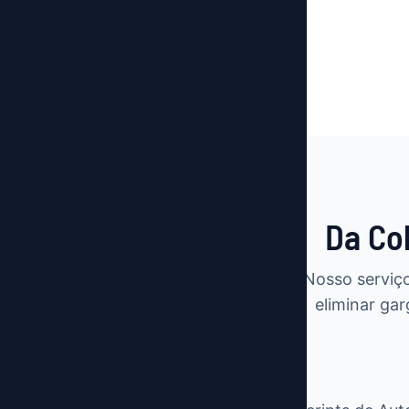
Da Co
Nosso serviç
eliminar ga