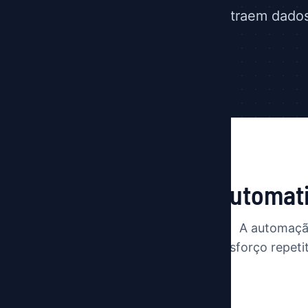
extraem dados
Automati
A automação
esforço repeti