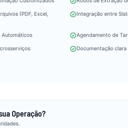
utomação Customizados
Robôs de Extração d
quivos (PDF, Excel,
Integração entre Sis
s Automáticos
Agendamento de Tar
crosserviços
Documentação clara 
 sua Operação?
ridades.