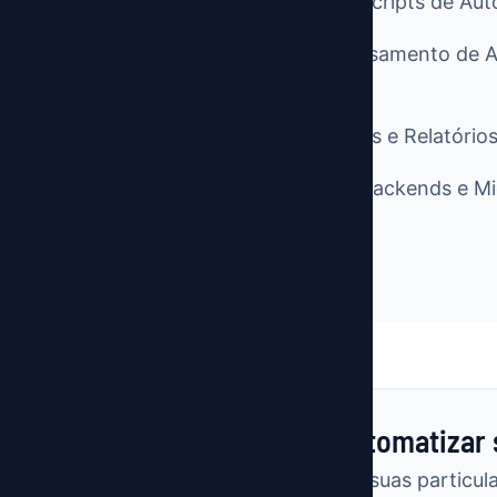
Desenvolvimento de Scripts de A
Automação de Processamento de Ar
CSV)
Criação de Dashboards e Relatório
Desenvolvimento de Backends e Mi
(Django/Flask)
Pronto para Automatizar
Cada processo tem suas particula