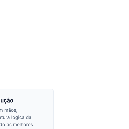
lução
m mãos,
tura lógica da
do as melhores