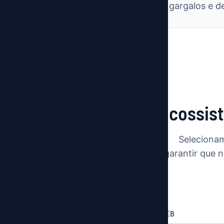
Vamos analisar seus gargalos e 
Ecossist
Selecionam
garantir que 
LINGUAGEM & FRAMEWORKS WEB