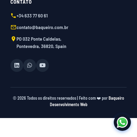
CONTATO
+34 633 77 60 61
contato@baqueiro.com.br
PO 032 Ponte Caldelas,
Pontevedra, 36820, Spain
©
2026
Todos os direitos reservados | Feito com ❤️ por
Baqueiro
Desenvolvimento Web
starzbet
starzbet güncel giriş
starzbet giriş
starzbet
starzbet günc