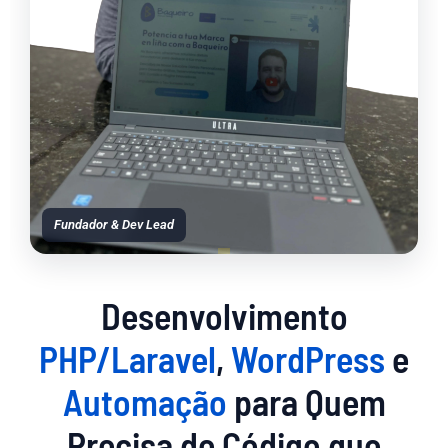
Fundador & Dev Lead
Desenvolvimento
PHP/Laravel
,
WordPress
e
Automação
para Quem
Precisa de Código que