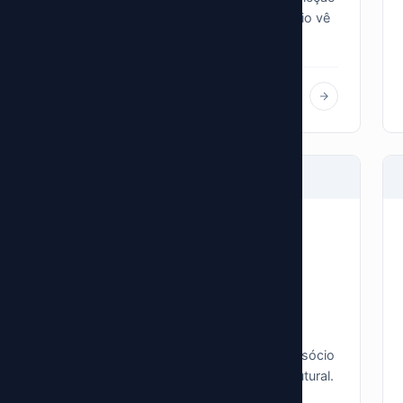
e melhora a conversão porque o usuário vê
todo o...
Baqueiro Desarrollo Web
B
junho 11, 2025
A SALA DE MÁQUINAS
5 sinais de que sua agência
precisa de um parceiro
tecnológico, não de um
freelancer
Um freelancer resolve um projeto. Um sócio
tecnológico resolve um problema estrutural.
Se sua agência vem tropeçando nos...