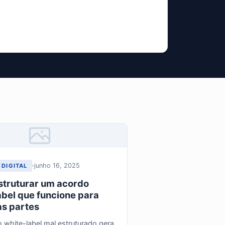
junho 16, 2025
 DIGITAL
truturar um acordo
abel que funcione para
s partes
white-label mal estruturado gera