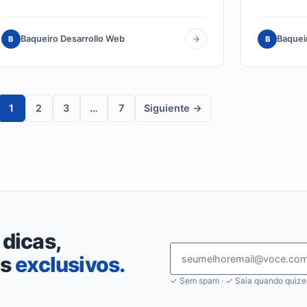
Baqueiro Desarrollo Web
Baquei
B
B
1
2
3
…
7
Siguiente →
dicas,
os
exclusivos
.
✓ Sem spam · ✓ Saia quando quizer