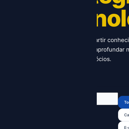
& Tecnol
Um espaço para compartir conhec
explorar tendencias e aprofundar 
que impulsiona os negócios.
To
Ca
E-