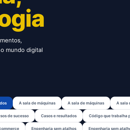
ogia
imentos,
no mundo digital
dos
A sala de máquinas
A sala de máquinas
A sala
sos de sucesso
Casos e resultados
Código que trabalha 
commerce
Engenharia sem atalhos
Engenharia sem atalh