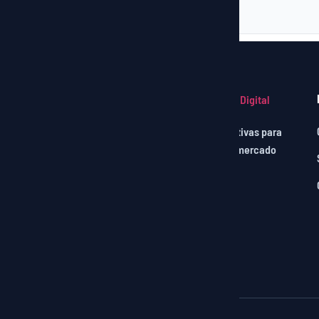
Soluções digitais robustas e criativas para
impulsionar seu negócio em um mercado
conectado.