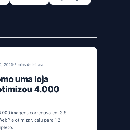
 4, 2025
2 mins de leitura
como uma loja
timizou 4.000
 4.000 imagens carregava em 3.8
ebP e otimizar, caiu para 1.2
pleto.