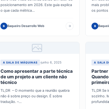
posicionamento em 2026. Este guia explica
mais probl
o que cada métrica...
os pontos 
Baqueiro Desarrollo Web
Baquei
B
B
junho 6, 2025
A SALA DE MÁQUINAS
A SALA 
Como apresentar a parte técnica
Partner
de um projeto a um cliente não
Quando 
técnico
primeir
TL;DR – O momento que a reunião quebra
TL;DR Se i
não é sobre preço ou design. É sobre
sozinho. M
tradução. –...
profundida