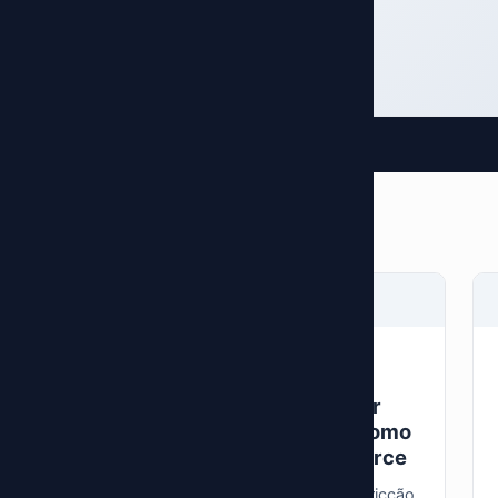
março 25, 2026
E-COMMERCE
Checkout em uma página: por
que melhora a conversão e como
implementar em WooCommerce
O checkout em uma só página reduz fricção