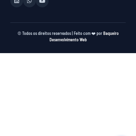
©
2026
Todos os direitos reservados | Feito com ❤️ por
Baqueiro
Desenvolvimento Web
 giriş
casibom giriş
casibom
casibom güncel giriş
casibom 