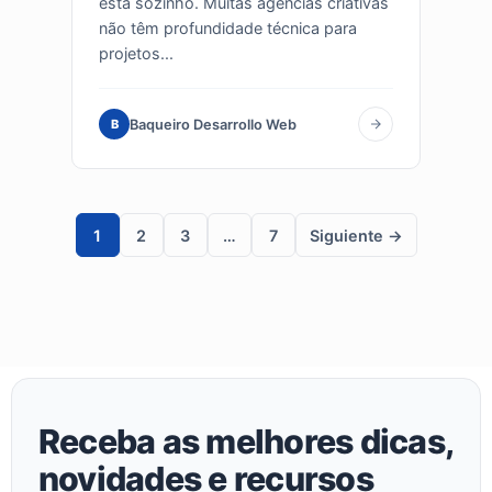
está sozinho. Muitas agências criativas
não têm profundidade técnica para
projetos...
Baqueiro Desarrollo Web
B
1
2
3
…
7
Siguiente →
Receba as melhores dicas,
novidades e recursos