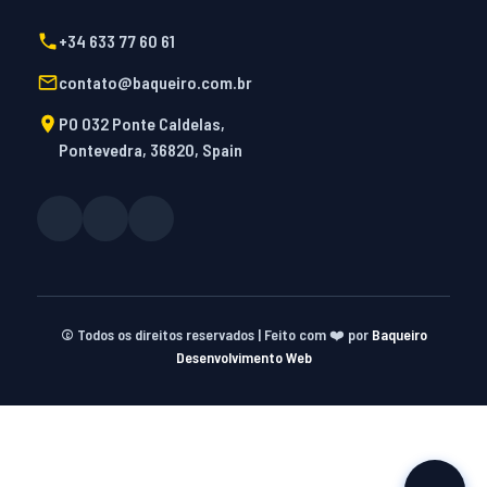
+34 633 77 60 61
contato@baqueiro.com.br
PO 032 Ponte Caldelas,
Pontevedra, 36820, Spain
©
Todos os direitos reservados | Feito com ❤️ por
Baqueiro
Desenvolvimento Web
t güncel giriş
starzbet giriş
starzbet
starzbet güncel giriş
s